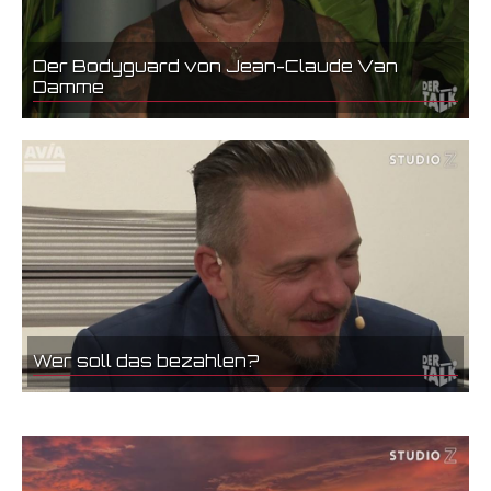
Der Bodyguard von Jean-Claude Van
Damme
01.01.2022 15:55 | CEF Nürnberg
Wer soll das bezahlen?
04.12.2021 07:58 | CEF Nürnberg
Das Versagen der Politik
20.11.2021 08:02 | CEF Nürnberg