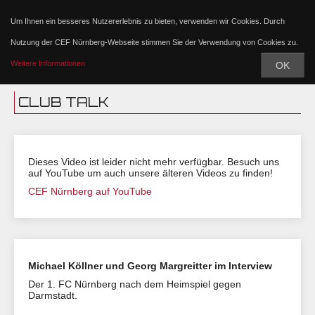
Um Ihnen ein besseres Nutzererlebnis zu bieten, verwenden wir Cookies. Durch
Nutzung der CEF Nürnberg-Webseite stimmen Sie der Verwendung von Cookies zu.
Weitere Informationen
OK
CLUB TALK
Dieses Video ist leider nicht mehr verfügbar. Besuch uns
auf YouTube um auch unsere älteren Videos zu finden!
CEF Nürnberg auf YouTube
Michael Köllner und Georg Margreitter im Interview
Der 1. FC Nürnberg nach dem Heimspiel gegen
Darmstadt.